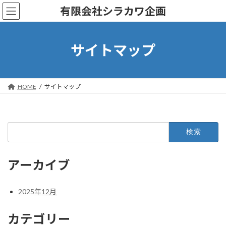
コ
ナ
有限会社シラカワ企画
ン
ビ
テ
ゲ
ン
ー
ツ
シ
サイトマップ
へ
ョ
ス
ン
キ
に
ッ
移
HOME
サイトマップ
プ
動
検
索:
アーカイブ
2025年12月
カテゴリー